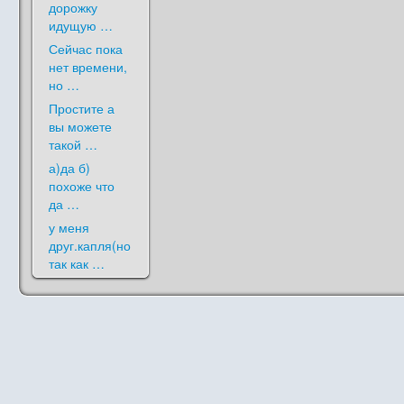
дорожку
идущую …
Сейчас пока
нет времени,
но …
Простите а
вы можете
такой …
а)да б)
похоже что
да …
у меня
друг.капля(но
так как …