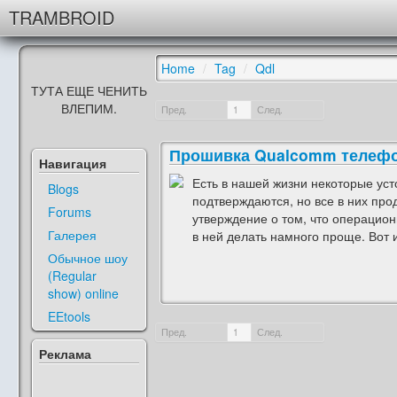
TRAMBROID
Home
/
Tag
/
Qdl
ТУТА ЕЩЕ ЧЕНИТЬ
ВЛЕПИМ.
Пред.
1
След.
Прошивка Qualcomm телефон
Навигация
Есть в нашей жизни некоторые уст
Blogs
подтверждаются, но все в них про
Forums
утверждение о том, что операцио
Галерея
в ней делать намного проще. Вот и
Обычное шоу
(Regular
show) online
EEtools
Пред.
1
След.
Реклама