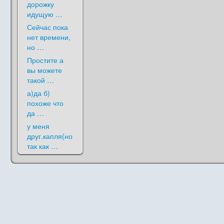
дорожку
идущую …
Сейчас пока
нет времени,
но …
Простите а
вы можете
такой …
а)да б)
похоже что
да …
у меня
друг.капля(но
так как …