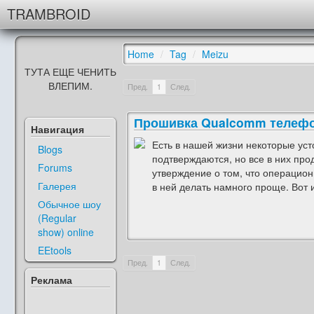
TRAMBROID
Home
/
Tag
/
Meizu
ТУТА ЕЩЕ ЧЕНИТЬ
ВЛЕПИМ.
Пред.
1
След.
Прошивка Qualcomm телефон
Навигация
Есть в нашей жизни некоторые уст
Blogs
подтверждаются, но все в них про
Forums
утверждение о том, что операцио
Галерея
в ней делать намного проще. Вот и
Обычное шоу
(Regular
show) online
EEtools
Пред.
1
След.
Реклама