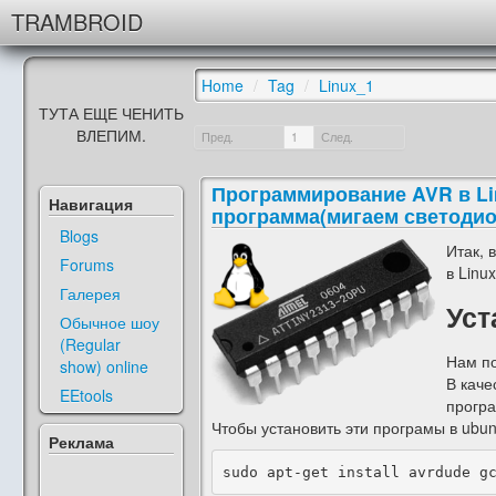
TRAMBROID
Home
/
Tag
/
Linux_1
ТУТА ЕЩЕ ЧЕНИТЬ
ВЛЕПИМ.
Пред.
1
След.
Программирование AVR в Lin
Навигация
программа(мигаем светоди
Blogs
Итак, 
Forums
в Linux
Галерея
Уст
Обычное шоу
(Regular
Нам по
show) online
В каче
EEtools
програ
Чтобы установить эти програмы в ubun
Реклама