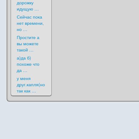
дорожку
идущую …
Сейчас пока
нет времени,
но …
Простите а
вы можете
такой …
а)да б)
похоже что
да …
у меня
друг.капля(но
так как …