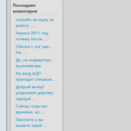
Последние
коментарии
спасибо за науку за
работу …
Херасе 2011 год,
почему после …
Сбился с ног уже...
На …
Да, на индикаторе
мультиметра.
На вход АЦП
приходит слишком …
Добрый вечер!
разрезаем дорожку
идущую …
Сейчас пока нет
времени, но …
Простите а вы
можете такой …