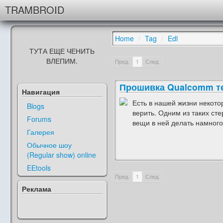
TRAMBROID
Home
/
Tag
/
Edl
ТУТА ЕЩЕ ЧЕНИТЬ
ВЛЕПИМ.
Пред.
1
След.
Прошивка Qualcomm те
Навигация
Есть в нашей жизни некото
Blogs
верить. Одним из таких ст
Forums
вещи в ней делать намного 
Галерея
Обычное шоу
(Regular show) online
EEtools
Пред.
1
След.
Реклама