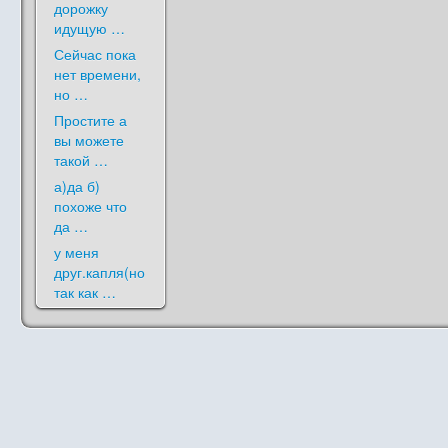
дорожку
идущую …
Сейчас пока
нет времени,
но …
Простите а
вы можете
такой …
а)да б)
похоже что
да …
у меня
друг.капля(но
так как …