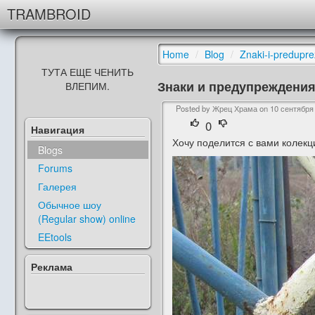
TRAMBROID
Home
/
Blog
/
Znaki-i-predupre
ТУТА ЕЩЕ ЧЕНИТЬ
Знаки и предупреждени
ВЛЕПИМ.
Posted by Жрец Храма on
10 сентября 
0
Навигация
Хочу поделится с вами колекц
Blogs
Forums
Галерея
Обычное шоу
(Regular show) online
EEtools
Реклама