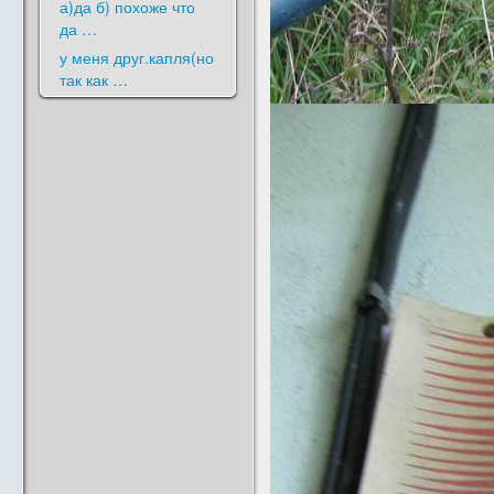
а)да б) похоже что
да …
у меня друг.капля(но
так как …