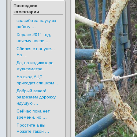
Последние
коментарии
спасибо за науку за
работу …
Херасе 2011 год,
почему после …
Сбился с ног уже...
На …
Да, на индикаторе
мультиметра.
На вход АЦП
приходит слишком …
Добрый вечер!
разрезаем дорожку
идущую …
Сейчас пока нет
времени, но …
Простите а вы
можете такой …