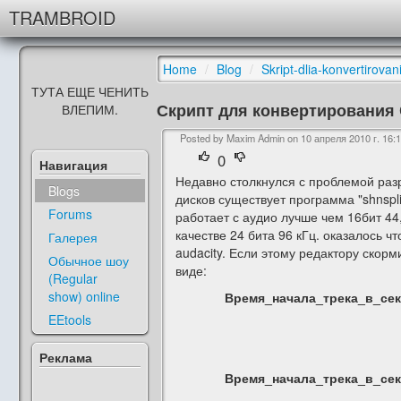
TRAMBROID
Home
/
Blog
/
Skript-dlia-konvertirovan
ТУТА ЕЩЕ ЧЕНИТЬ
Скрипт для конвертирования 
ВЛЕПИМ.
Posted by Maxim Admin on
10 апреля 2010 г. 16:
0
Навигация
Недавно столкнулся с проблемой раз
Blogs
дисков существует программа "shnsplit
Forums
работает с аудио лучше чем 16бит 44
качестве 24 бита 96 кГц. оказалось 
Галерея
audacity. Если этому редактору скор
Обычное шоу
виде:
(Regular
show) online
Время_начала_трека_в_с
EEtools
Реклама
Время_начала_трека_в_с