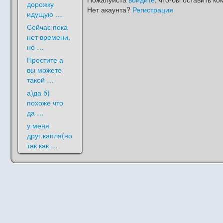
дорожку
Нет акаунта?
Регистрация
идущую …
Сейчас пока
нет времени,
но …
Простите а
вы можете
такой …
а)да б)
похоже что
да …
у меня
друг.капля(но
так как …