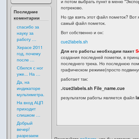
и потом выбрать пункт в меню "Экспо
потреково.
Последние
Но где взять этот файл пометок? Вот
коментарии
самый файл пометок.
спасибо за
Вот собственно и он:
науку за
работу …
cue2labels.sh
Херасе 2011
Для его работы необходим пакет
S
год, почему
создания последней пометки, в принц
после …
последнего трека. Но последнюю поме
Сбился с ног
графическом режиме(просто подвинув 
уже... На …
работает так:
Да, на
индикаторе
./cue2labels.sh File_name.cue
мультиметра.
результатом работы является файл
l
На вход АЦП
приходит
слишком …
Добрый
вечер!
разрезаем
Пожалуйста
войдите
, что-бы оставить ко