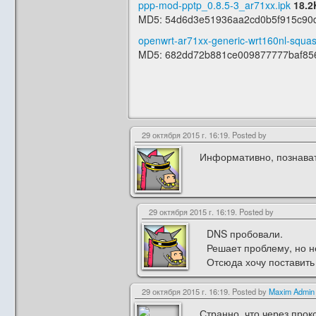
ppp-mod-pptp_0.8.5-3_ar71xx.ipk
18.2
MD5: 54d6d3e51936aa2cd0b5f915c90
openwrt-ar71xx-generic-wrt160nl-squas
MD5: 682dd72b881ce009877777baf85
29 октября 2015 г. 16:19. Posted by
Информативно, познават
29 октября 2015 г. 16:19. Posted by
DNS пробовали.
Решает проблему, но н
Отсюда хочу поставить
29 октября 2015 г. 16:19. Posted by
Maxim Admin
Странно, что через про