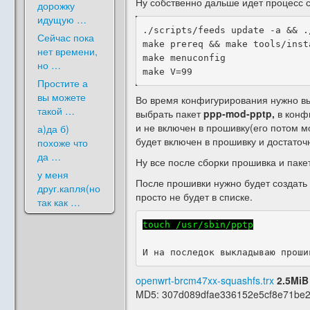
Ну собственно дальше идет процесс с
дорожку
идущую …
./scripts/feeds update -a && .
Сейчас пока
make prereq && make tools/inst
нет времени,
make menuconfig

но …
Простите а
вы можете
Во время конфигурирования нужно выб
такой …
выбрать пакет
ppp-mod-pptp,
в конф
и не включен в прошивку(его потом м
а)да б)
будет включен в прошивку и достаточ
похоже что
да …
Ну все после сборки прошивка и паке
у меня
После прошивки нужно будет создат
друг.капля(но
просто не будет в списке.
так как …
touch /usr/sbin/pptp
И на последок выкладываю проши
openwrt-brcm47xx-squashfs.trx
2.5MiB
MD5: 307d089dfae336152e5cf8e71be2