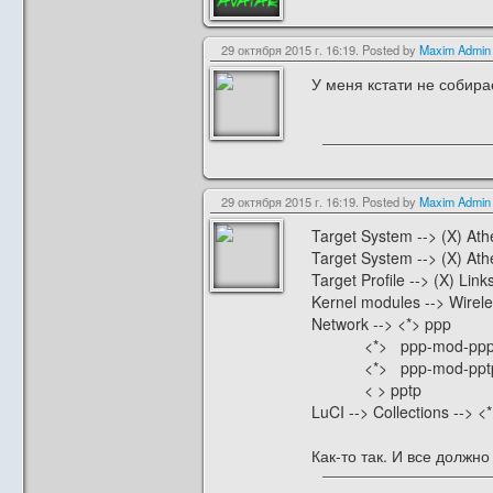
29 октября 2015 г. 16:19. Posted by
Maxim Admin
У меня кстати не собира
29 октября 2015 г. 16:19. Posted by
Maxim Admin
Target System --> (X) Ath
Target System --> (X) A
Target Profile --> (X) L
Kernel modules --> Wirele
Network --> <*> ppp
<*> ppp-mod-ppp
<*> ppp-mod-ppt
< > pptp
LuCI --> Collections --> <*
Как-то так. И все должно