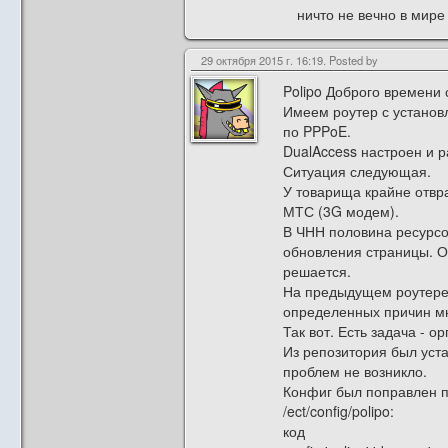
ничто не вечно в мире 
29 октября 2015 г. 16:19. Posted by
Polipo Доброго времени с
Имеем роутер с установ
по PPPoE.
DualAccess настроен и 
Ситуация следующая.
У товарища крайне отвра
МТС (3G модем).
В ЧНН половина ресурсов
обновления страницы. Он
решается.
На предыдущем роутере с
определенных причин мн
Так вот. Есть задача - о
Из репозитория был устан
проблем не возникло.
Конфиг был поправлен по
/ect/config/polipo:
код