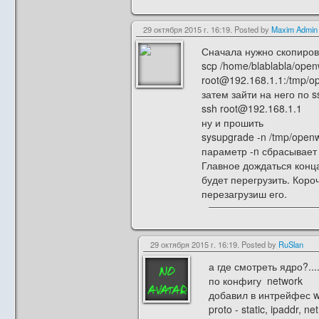
29 октября 2015 г. 16:19. Posted by
Maxim Admin
Сначала нужно скопиров
scp /home/blablabla/open
root@192.168.1.1:/tmp/op
затем зайти на него по s
ssh root@192.168.1.1
ну и прошить
sysupgrade -n /tmp/openw
параметр -n сбрасывает
Главное дождаться конца
будет перегрузить. Кор
перезагрузиш его.
29 октября 2015 г. 16:19. Posted by
RuSlan
а где смотреть ядро?...
по конфигу network
добавил в интрейфес 
proto - static, ipaddr,