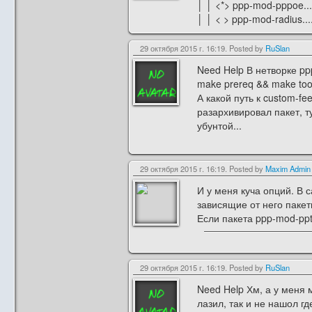
│ │ <*> ppp-mod-pppoe...........
│ │ < > ppp-mod-radius..........
29 октября 2015 г. 16:19. Posted by
RuSlan
Need Help В нетворке ppp
make prereq && make tools
А какой путь к custom-fe
разархивировал пакет, т
убунтой...
29 октября 2015 г. 16:19. Posted by
Maxim Admin
И у меня куча опций. В 
зависящие от него пакет
Если пакета ppp-mod-pptp
29 октября 2015 г. 16:19. Posted by
RuSlan
Need Help Хм, а у меня 
лазил, так и не нашол гд