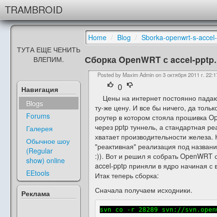
TRAMBROID
Home
/
Blog
/
Sborka-openwrt-s-accel
ТУТА ЕЩЕ ЧЕНИТЬ
Сборка OpenWRT с accel-pptp.
ВЛЕПИМ.
Posted by Maxim Admin on
3 октября 2011 г. 22:1
0
Навигация
Цены на интернет постоянно падают, 
Blogs
ту-же цену. И все бы ничего, да тольк
Forums
роутер в котором стояла прошивка Op
через pptp туннель, а стандартная ре
Галерея
хватает производительности железа. Н
Обычное шоу
"реактивная" реализация под названи
(Regular
:)). Вот и решил я собрать OpenWRT с
show) online
accel-pptp приняли в ядро начиная с
EEtools
Итак теперь сборка:
Сначала получаем исходники.
Реклама
svn co -r 28289 svn://svn.open