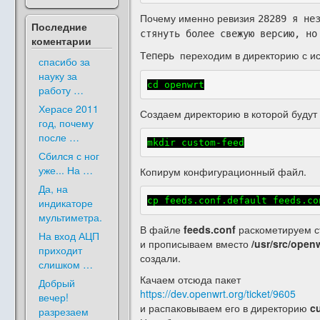
Почему именно ревизия
28289 я не
Последние
стянуть более свежую версию, но
коментарии
переходим в директорию с и
Теперь
спасибо за
науку за
cd openwrt
работу …
Херасе 2011
Создаем директорию в которой будут
год, почему
после …
mkdir custom-feed
Сбился с ног
уже... На …
Копирум конфигурационный файл.
Да, на
cp feeds.conf.default feeds.co
индикаторе
мультиметра.
В файле
feeds.conf
раскометируем с
На вход АЦП
и прописываем вместо
/usr/src/open
приходит
создали.
слишком …
Качаем отсюда пакет
Добрый
https://dev.openwrt.org/ticket/9605
вечер!
и распаковываем его в директорию
c
разрезаем