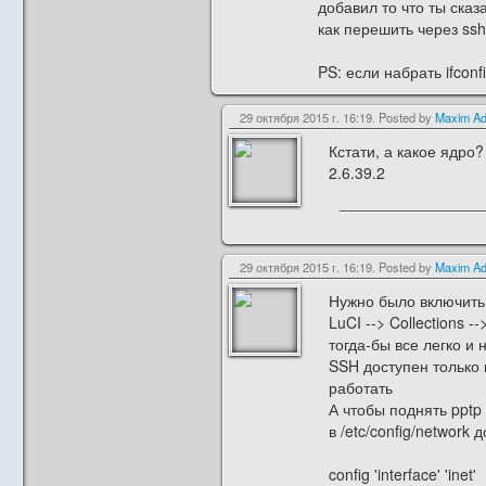
добавил то что ты сказ
как перешить через ss
PS: если набрать ifcon
29 октября 2015 г. 16:19. Posted by
Maxim Ad
Кстати, а какое ядро
2.6.39.2
29 октября 2015 г. 16:19. Posted by
Maxim Ad
Нужно было включить
LuCI --> Collections -->
тогда-бы все легко и
SSH доступен только 
работать
А чтобы поднять pptp
в /etc/config/network 
config 'interface' 'inet'