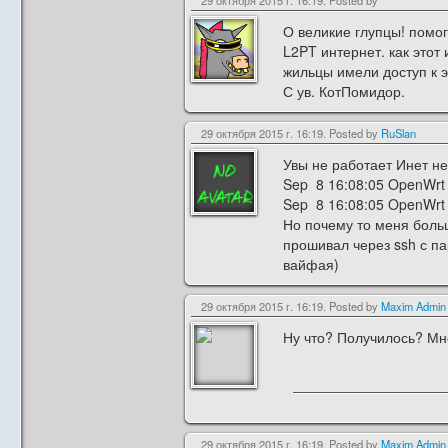
29 октября 2015 г. 16:19. Posted by
О великие глупцы! помо
L2PT интернет. как этот
жильцы имели доступ к 
С ув. КотПомидор.
29 октября 2015 г. 16:19. Posted by
RuSlan
Увы не работает Инет не 
Sep 8 16:08:05 OpenWrt d
Sep 8 16:08:05 OpenWrt d
Но почему то меня больш
прошивал через ssh с па
вайфая)
29 октября 2015 г. 16:19. Posted by
Maxim Admin
Ну что? Получилось? Мне
29 октября 2015 г. 16:19. Posted by
Maxim Admin