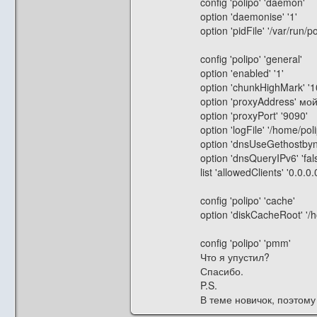
config 'polipo' 'daemon'
option 'daemonise' '1'
option 'pidFile' '/var/run/po
config 'polipo' 'general'
option 'enabled' '1'
option 'chunkHighMark' '
option 'proxyAddress' мой
option 'proxyPort' '9090'
option 'logFile' '/home/pol
option 'dnsUseGethostbyn
option 'dnsQueryIPv6' 'fal
list 'allowedClients' '0.
config 'polipo' 'cache'
option 'diskCacheRoot' '/
config 'polipo' 'pmm'
Что я упустил?
Спасибо.
P.S.
В теме новичок, поэтому