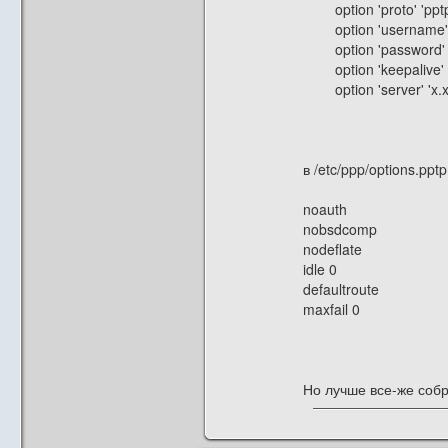
option 'proto' 'pptp
option 'username' '
option 'password' 
option 'keepalive' '
option 'server' 'x.x.
в /etc/ppp/options.pp
noauth
nobsdcomp
nodeflate
idle 0
defaultroute
maxfail 0
Но лучше все-же собра