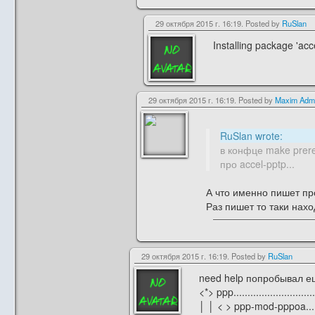
29 октября 2015 г. 16:19. Posted by
RuSlan
Installing package 'acc
29 октября 2015 г. 16:19. Posted by
Maxim Adm
RuSlan wrote:
в конфце make prereq
про accel-pptp...
А что именно пишет про
Раз пишет то таки нахо
29 октября 2015 г. 16:19. Posted by
RuSlan
need help попробывал еше
<*> ppp.............................
│ │ < > ppp-mod-pppoa...........