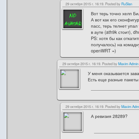
29 октября 2015 г. 16:19. Posted by
RuSlan
Вот терь точно хелп Би
А вот как его сконфигу
пасс, терь телнет упал 
в ауте (ath9k стоит), dh
PS: хотя бы как откати
получалось) на комадну 
openWRT =)
29 октября 2015 г. 16:19. Posted by
Maxim Admin
У меня оказывается зава
Есть еще разные пакеты 
29 октября 2015 г. 16:19. Posted by
Maxim Adm
А ревизия 28289?