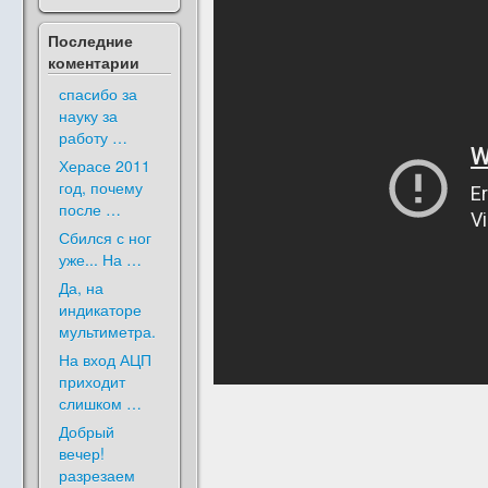
Последние
коментарии
спасибо за
науку за
работу …
Херасе 2011
год, почему
после …
Сбился с ног
уже... На …
Да, на
индикаторе
мультиметра.
На вход АЦП
приходит
слишком …
Добрый
вечер!
разрезаем