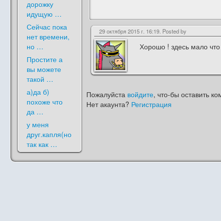
дорожку
идущую …
Сейчас пока
29 октября 2015 г. 16:19. Posted by
нет времени,
но …
Хорошо ! здесь мало что
Простите а
вы можете
такой …
а)да б)
Пожалуйста
войдите
, что-бы оставить ко
похоже что
Нет акаунта?
Регистрация
да …
у меня
друг.капля(но
так как …