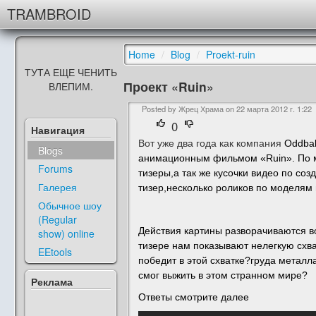
TRAMBROID
Home
/
Blog
/
Proekt-ruin
ТУТА ЕЩЕ ЧЕНИТЬ
Проект «Ruin»
ВЛЕПИМ.
Posted by Жрец Храма on
22 марта 2012 г. 1:22
0
Навигация
Вот уже два года как компания
Oddbal
Blogs
анимационным фильмом «Ruin». По ме
Forums
тизеры,а так же кусочки видео по с
Галерея
тизер,несколько роликов по моделям
Обычное шоу
(Regular
Действия картины разворачиваются во
show) online
тизере нам показывают нелегкую схва
EEtools
победит в этой схватке?груда метал
смог выжить в этом странном мире?
Реклама
Ответы смотрите далее