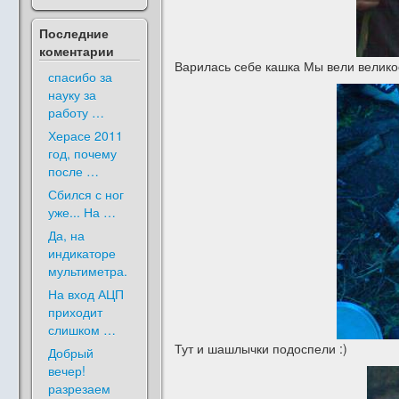
Последние
коментарии
Варилась себе кашка Мы вели великос
спасибо за
науку за
работу …
Херасе 2011
год, почему
после …
Сбился с ног
уже... На …
Да, на
индикаторе
мультиметра.
На вход АЦП
приходит
слишком …
Тут и шашлычки подоспели :)
Добрый
вечер!
разрезаем