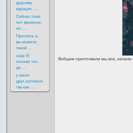
дорожку
идущую …
Сейчас пока
нет времени,
но …
Простите а
вы можете
такой …
а)да б)
Вобщем приготовили мы все, начали п
похоже что
да …
у меня
друг.капля(но
так как …