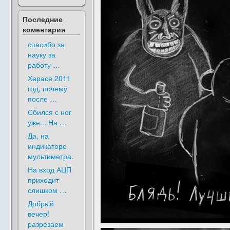
Последние
коментарии
спасибо за
науку за
работу …
Херасе 2011
год, почему
после …
Сбился с ног
уже... На …
Да, на
индикаторе
мультиметра.
На вход АЦП
приходит
слишком …
Добрый
вечер!
разрезаем