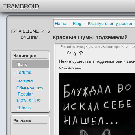
TRAMBROID
Home
/
Blog
/
Krasnye-shumy-podzeme
ТУТА ЕЩЕ ЧЕНИТЬ
Красные шумы подземелий
ВЛЕПИМ.
Posted by Жрец Храма on
28 сентября 2012 г. 2
0
Навигация
Некие существа в подземке были засня
Blogs
оказалось..
Forums
Галерея
Обычное шоу
(Regular
show) online
EEtools
Реклама