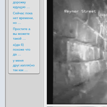
дорожку
идущую …
Сейчас пока
нет времени,
но …
Простите а
вы можете
такой …
а)да б)
похоже что
да …
у меня
друг.капля(но
так как …