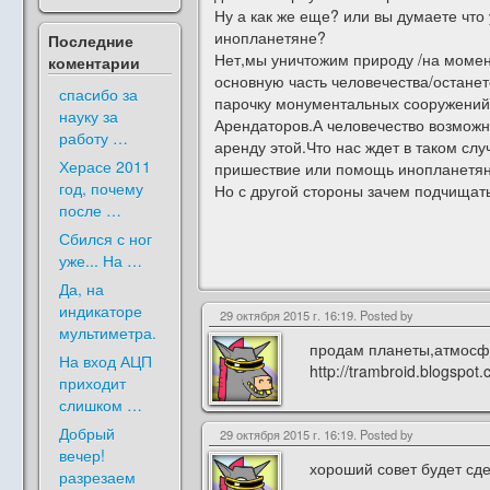
Ну а как же еще? или вы думаете что
инопланетяне?
Последние
Нет,мы уничтожим природу /на момен
коментарии
основную часть человечества/останет
спасибо за
парочку монументальных сооружений 
науку за
Арендаторов.А человечество возможно
работу …
аренду этой.Что нас ждет в таком с
Херасе 2011
пришествие или помощь инопланетя
год, почему
Но с другой стороны зачем подчищать
после …
Сбился с ног
уже... На …
Да, на
индикаторе
29 октября 2015 г. 16:19. Posted by
мультиметра.
продам планеты,атмосф
На вход АЦП
http://trambroid.blogspot.
приходит
слишком …
Добрый
29 октября 2015 г. 16:19. Posted by
вечер!
хороший совет будет сд
разрезаем