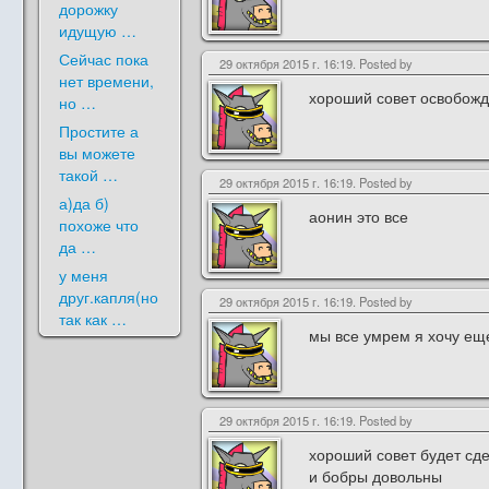
дорожку
идущую …
Сейчас пока
29 октября 2015 г. 16:19. Posted by
нет времени,
хороший совет освобожд
но …
Простите а
вы можете
такой …
29 октября 2015 г. 16:19. Posted by
а)да б)
аонин это все
похоже что
да …
у меня
друг.капля(но
29 октября 2015 г. 16:19. Posted by
так как …
мы все умрем я хочу ещ
29 октября 2015 г. 16:19. Posted by
хороший совет будет сд
и бобры довольны