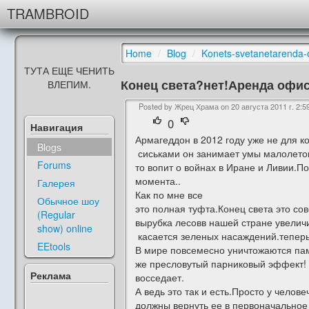
TRAMBROID
Home
/
Blog
/
Konets-svetanetarenda-o
ТУТА ЕЩЕ ЧЕНИТЬ
Конец света?нет!Аренда офис
ВЛЕПИМ.
Posted by Жрец Храма on
20 августа 2011 г. 2:5
0
Навигация
Армагеддон в 2012 году уже не для к
Blogs
сиськами он занимает умы малолеток 
Forums
то вопит о войнах в Иране и Ливии.П
момента..
Галерея
Как по мне все
Обычное шоу
это полная туфта.Конец света это со
(Regular
вырубка лесовв нашей стране увеличи
show) online
касается зеленых насаждений.теперь
EEtools
В мире повсемесно уничтожаются пам
же пресловутый парниковый эффект! .
Реклама
восседает.
А ведь это так и есть.Просто у чело
должны вернуть ее в первоначальное 