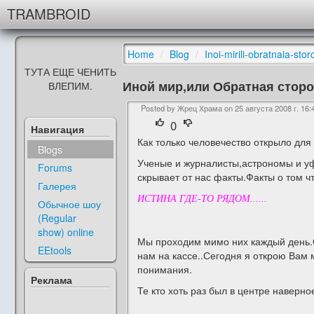
TRAMBROID
Home
/
Blog
/
Inoi-mirili-obratnaia-st
ТУТА ЕЩЕ ЧЕНИТЬ
Иной мир,или Обратная сторо
ВЛЕПИМ.
Posted by Жрец Храма on
25 августа 2008 г. 16:
0
Навигация
Как только человечество открыло для
Blogs
Ученые и журналисты,астрономы и уфо
Forums
скрывает от нас факты.Факты о том 
Галерея
ИСТИНА ГДЕ-ТО РЯДОМ......
Обычное шоу
(Regular
show) online
Мы проходим мимо них каждый день.
EEtools
нам на кассе..Сегодня я открою Вам
понимания.
Реклама
Те кто хоть раз был в центре наверно