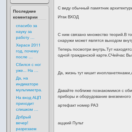
С виду обычный памятник архитектуры
Последние
Итак ВХОД
коментарии
спасибо за
науку за
С ним связано множество теорий.В то
работу …
снаружи может являтся выходом внут
Херасе 2011
Теперь посмотри внутрь.Тут находятс
год, почему
одной гражданской карте.СЧейчас Вы
после …
Сбился с ног
уже... На …
Да, жизнь тут кишит инопланетянами
Да, на
индикаторе
мультиметра.
Давайте поближе познакомимся с об
приборы и оборудование внеземного 
На вход АЦП
приходит
артефакт номер РАЗ
слишком …
Добрый
вечер!
аццкий Пульт
разрезаем