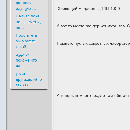
дорожку
идущую …
Зловещий Андроид ЦППЦ-1.0.0
Сейчас пока
нет времени,
А вот то место где держат мутантов..С
но …
Простите а
вы можете
Немного пустых секретных лаборатор
такой …
а)да б)
похоже что
да …
у меня
друг.капля(но
так как …
А теперь немного тех,кто там обитает.