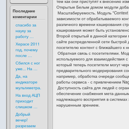
тем как они приступят к внесению из
Открытые Белым домом модули добавл
Последние
Масштабируемость. Модуль "Context 
коментарии
зависимости от обрабатываемого конт
различного времени кэширования стра
спасибо за
кэширования может быть установлено в
науку за
Второй открытый в данной категории 
работу …
сайте распределенной сети быстрой д
Херасе 2011
посетителю контент с ближайшего к н
год, почему
Обратная связь с посетителями. Мод
после …
используемого для взаимодействия с
Сбился с ног
который теперь посетители могут че
уже... На …
предварительного модерирования соо
Да, на
например, обработка очереди сообще
индикаторе
работы сервиса - с привлечением Nag
мультиметра.
Доступность сайта для людей с огр
обеспечение снабжения мета-данным
На вход АЦП
надлежащего восприятия в системах 
приходит
нарушенным зрением.
слишком …
Добрый
вечер!
разрезаем