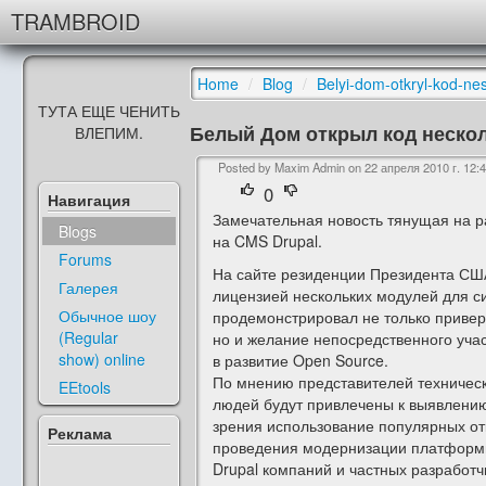
TRAMBROID
Home
/
Blog
/
Belyi-dom-otkryl-kod-ne
ТУТА ЕЩЕ ЧЕНИТЬ
Белый Дом открыл код нескол
ВЛЕПИМ.
Posted by Maxim Admin on
22 апреля 2010 г. 12:
0
Навигация
Замечательная новость тянущая на р
Blogs
на CMS Drupal.
Forums
На сайте резиденции Президента США
Галерея
лицензией нескольких модулей для с
Обычное шоу
продемонстрировал не только привер
(Regular
но и желание непосредственного учас
show) online
в развитие Open Source.
По мнению представителей техническ
EEtools
людей будут привлечены к выявлению
зрения использование популярных от
Реклама
проведения модернизации платформы
Drupal компаний и частных разработч