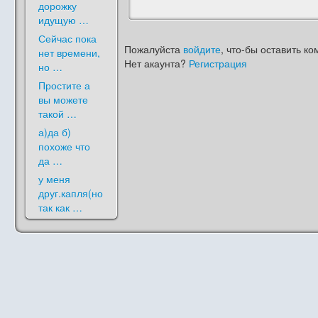
дорожку
идущую …
Сейчас пока
Пожалуйста
войдите
, что-бы оставить ко
нет времени,
Нет акаунта?
Регистрация
но …
Простите а
вы можете
такой …
а)да б)
похоже что
да …
у меня
друг.капля(но
так как …