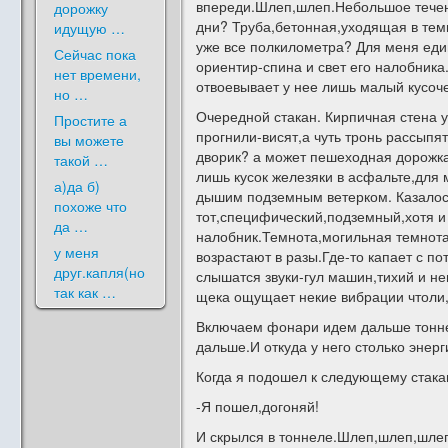
впереди.Шлеп,шлеп.Небольшое течени
дорожку
дни? Труба,бетонная,уходящая в тем
идущую …
уже все полкилометра? Для меня един
Сейчас пока
ориентир-спина и свет его налобник
нет времени,
отвоевывает у нее лишь малый кусоче
но …
Очередной стакан. Кирпичная стена 
Простите а
прогнили-висят,а чуть тронь рассыпя
вы можете
дворик? а может пешеходная дорожка
такой …
лишь кусок железяки в асфальте,для 
а)да б)
дышим подземным ветерком. Казалось 
похоже что
тот,специфический,подземный,хотя и 
да …
налобник.Темнота,могильная темнота
у меня
возрастают в разы.Где-то капает с по
друг.капля(но
слышатся звуки-гул машин,тихий и не
так как …
щека ощущает некие вибрации чтоли,
Включаем фонари идем дальше тоннел
дальше.И откуда у него столько энерг
Когда я подошел к следующему стака
-Я пошел,догоняй!
И скрылся в тоннеле.Шлеп,шлеп,шлеп