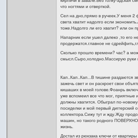
кирпичи в завале.Без толку-адская см
что ногтями и отверткой.
Сел на дно,прямо в ручеек.У меня 2 
света хватит надолго если экономить.
тоже.Надолго ли его хватит? или он п
Напарник если ушел далеко ,то его н
продержатся.главное не сдрейфить,г
Сколько прошло времени? час? а мож
смысл.Сыро,холодно.Массирую руки и
Кап..Кап..Кап...В тишине раздаются 
зажечь свет и он раскроет свои объя
кишаших в моей голове.Фоанрь включат
уже вспомеил все что мог, приятные 
должны хватится. Обыграл по-новому
посиделки и мой первый диггерский о
коллектора.Сижу тут и жду.Жду продо
машин, но такого родного ПОВЕРХНОС
жизнь.
Достал из рюкзака ключи от квартиры