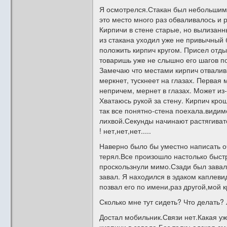
Я осмотрелся.Стакан был небольшим,
это место много раз обваливалось и 
Кирпичи в стене старые, но вылизанн
из стакана уходил уже не привычный 
положить кирпич кругом. Присел отды
товаришь уже не слышно его шагов по
Замечаю что местами кирпич отвалив
меркнет, тускнеет на глазах. Первая
непричем, мернет в глазах. Может из-
Хватаюсь рукой за стену. Кирпич кро
так все понятно-стена поехала.видим
лихвой.Секунды начинают растягиватс
! нет,нет,нет.....
Наверно было бы уместно написать очн
терял.Все произошло настолько быст
проскользнули мимо.Сзади был завал
завал. Я находился в эдаком каплеви
позвал его по имени,раз другой,мой 
Сколько мне тут сидеть? Что делать?
Достал мобильник.Связи нет.Какая уж