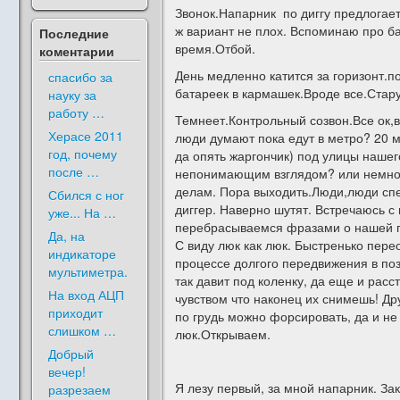
Звонок.Напарник по диггу предлогает
ж вариант не плох. Вспоминаю про ба
Последние
время.Отбой.
коментарии
День медленно катится за горизонт.
спасибо за
батареек в кармашек.Вроде все.Стар
науку за
работу …
Темнеет.Контрольный созвон.Все ок,в
Херасе 2011
люди думают пока едут в метро? 20 ми
год, почему
да опять жаргончик) под улицы нашег
после …
непонимающим взглядом? или немного
делам. Пора выходить.Люди,люди спе
Сбился с ног
диггер. Наверно шутят. Встречаюсь с
уже... На …
перебрасываемся фразами о нашей по
Да, на
С виду люк как люк. Быстренько пере
индикаторе
процессе долгого передвижения в поз
мультиметра.
так давит под коленку, да еще и расс
На вход АЦП
чувством что наконец их снимешь! Др
приходит
по грудь можно форсировать, да и не
слишком …
люк.Открываем.
Добрый
вечер!
Я лезу первый, за мной напарник. За
разрезаем