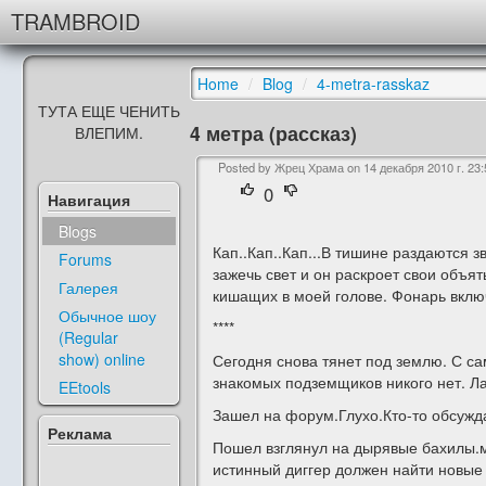
TRAMBROID
Home
/
Blog
/
4-metra-rasskaz
ТУТА ЕЩЕ ЧЕНИТЬ
4 метра (рассказ)
ВЛЕПИМ.
Posted by Жрец Храма on
14 декабря 2010 г. 23:
0
Навигация
Blogs
Кап..Кап..Кап...В тишине раздаются з
Forums
зажечь свет и он раскроет свои объят
Галерея
кишащих в моей голове. Фонарь включа
Обычное шоу
****
(Regular
show) online
Сегодня снова тянет под землю. С сам
знакомых подземщиков никого нет. Ла
EEtools
Зашел на форум.Глухо.Кто-то обсужда
Реклама
Пошел взглянул на дырявые бахилы.мд
истинный диггер должен найти новые 