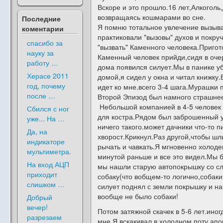
Вскоре и это прошло.16 лет,Алкоголь
возвращаясь кошмарами во сне.
Последние
Я помню тотальное увлечение вызыва
коментарии
практиковали "вызовы" духов и покру
спасибо за
"вызвать" Каменного человека.Пригот
науку за
Каменный человек прийди,сидя в оче
работу …
дома появился силует.Мы в панике уб
Херасе 2011
домой,я сидел у окна и читал книжку.
год, почему
идет ко мне.всего 3-4 шага.Мурашки п
после …
Второй Эпизод был намного страшнее 
Небольшой компанией в 4-5 человек с
Сбился с ног
для костра.Рядом был заброшенный уч
уже... На …
ничего такого.может дачники что-то п
Да, на
хворост.Крикнул.Раз другой,чтобы шл
индикаторе
рычать и чавкать.Я мгновенно холод
мультиметра.
минутой раньше и все это видел.Мы 
На вход АЦП
мы нашли старую автопокрышку со сл
приходит
собаку(что вобщем-то логично,собаки 
слишком …
силует поднял с земли покрышку и нач
вообще не было собаки!
Добрый
вечер!
Потом затяжной скачек в 5-6 лет.ин
разрезаем
мне.Я вскакивал в холодном поту.ап