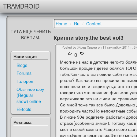
TRAMBROID
Home
/
Ru
/
Content
ТУТА ЕЩЕ ЧЕНИТЬ
Криппи story.the best vоl3
ВЛЕПИМ.
Posted by Жрец Храма on
11 сентября 2011 г. 6:
0
Навигация
Многие из нас в детстве чего-то бо
Blogs
большой процент детей боялся ТОГО ч
Forums
тебя.Как часто вы ловили себя на мыс
реале? Как часто вы просили не выкл
Галерея
пошевелится и вскрикнуть,а что-то пр
Обычное шоу
говорит что это влияние фильмов-ужа
(Regular
переживали это ни с чем не сравнимо
show) online
Со мной тоже так все было.Довольно 
EEtools
приходить часто.Но непонятные собы
В лихие 90е родители работали допоз
Реклама
страхе(особенно зимой).Потому как 
свет в своей комнате.Чаще всего ша
жутко.Боже,я слышал их.Это не могл