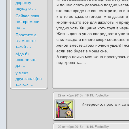
дорожку
и пошел спать довольно поздно,часам
идущую …
это,еще вроде не сон смотрите,но и 
Сейчас пока
кто-то есть,мало того,он мне дышит в
нет времени,
кирпичей,это все для школоты и прид
но …
угодно,хоть Хищника,хоть труп в чер
Жизнь давно ушла вперед,вот я уже 
Простите а
снились,да и ничего сверхъестествен
вы можете
женой вместе,страх ночной ушелЯ ясн
такой …
если это будет в моем сне.
а)да б)
А вчера ночью моя жена проснулась с 
похоже что
под кровать......
да …
у меня
друг.капля(но
так как …
29 октября 2015 г. 16:19. Posted by
Интересно, просто и со 
29 октября 2015 г. 16:19. Posted by