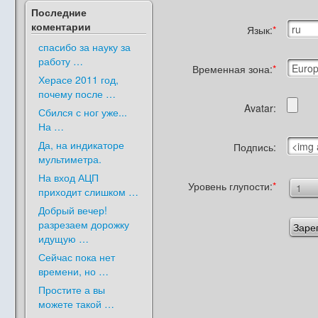
Последние
коментарии
Язык:
спасибо за науку за
работу …
Временная зона:
Херасе 2011 год,
почему после …
Avatar:
Сбился с ног уже...
На …
Да, на индикаторе
Подпись:
мультиметра.
На вход АЦП
Уровень глупости:
приходит слишком …
Добрый вечер!
разрезаем дорожку
идущую …
Сейчас пока нет
времени, но …
Простите а вы
можете такой …