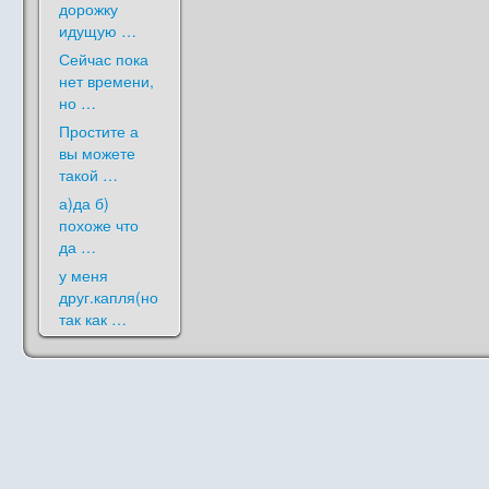
дорожку
идущую …
Сейчас пока
нет времени,
но …
Простите а
вы можете
такой …
а)да б)
похоже что
да …
у меня
друг.капля(но
так как …