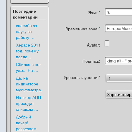
Последние
Язык:
коментарии
спасибо за
Временная зона:
науку за
работу …
Херасе 2011
Avatar:
год, почему
после …
Подпись:
Сбился с ног
уже... На …
Уровень глупости:
Да, на
индикаторе
мультиметра.
На вход АЦП
приходит
слишком …
Добрый
вечер!
разрезаем