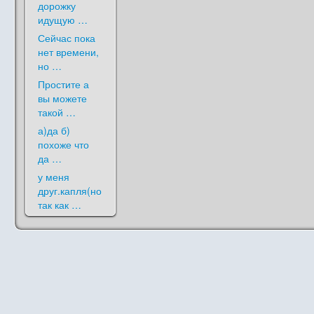
дорожку
идущую …
Сейчас пока
нет времени,
но …
Простите а
вы можете
такой …
а)да б)
похоже что
да …
у меня
друг.капля(но
так как …