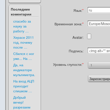
Последние
Язык:
коментарии
спасибо за
Временная зона:
науку за
работу …
Херасе 2011
Avatar:
год, почему
после …
Подпись:
Сбился с ног
уже... На …
Уровень глупости:
Да, на
индикаторе
мультиметра.
На вход АЦП
приходит
слишком …
Добрый
вечер!
разрезаем